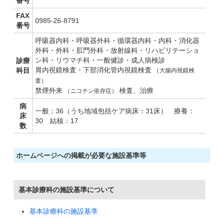
番号
FAX
0985-26-8791
番号
呼吸器内科・呼吸器外科・循環器内科・内科・消化器
外科・外科・肛門外科・放射線科・リハビリテーショ
ン科・リウマチ科・一般健診・成人病検診
診療
胃内視鏡検査・下部消化管内視鏡検査
科目
（大腸内視鏡検
査）
禁煙外来
検査、治療
（ニコチン依存症）
病
一般：36（うち地域包括ケア病床：31床） 療養：
床
30 結核：17
数
ホームページへの掲載が必要な施設基準等
基本診療科の施設基準について
基本診療科の施設基準