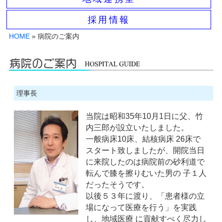
採用情報
HOME
» 病院のご案内
理事長
当院は昭和35年10月1日に父、竹
内三郎が設立いたしました。
一般病床10床、結核病床 26床で
スタート致しましたが、開院当日
に来院したのは病院前の砂利道で
転んで膝を擦りむいた男の 子１人
だったそうです。
以後５３年に渡り、「患者様の立
場になって医療を行う」を実践
し、地域医療 に貢献すべく尽力し