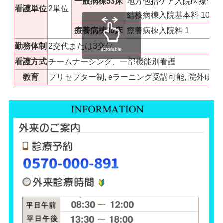
一般病棟53床
地方包括ケア入院医療管理科
看護単位
2単位
結核病棟入院基本料 10:1（
療養病棟30床
療養病棟入院料 1
勤務体制
2交代または3交代
scrollable
看護方式
チームナーシング、一部機能別看護
教育
プリセプター制, eラーニング受講可能, 院外研